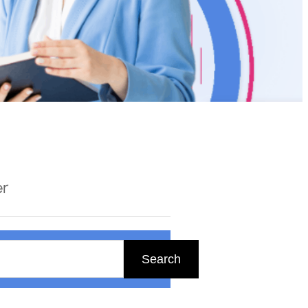
er
Search