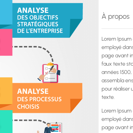
e
r
À propos
c
h
e
Lorem Ipsum 
employé dans 
page avant im
faux texte st
années 1500,
assembla ens
pour réaliser
texte.
Lorem Ipsum 
employé dans 
page avant im