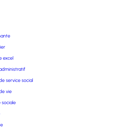
nante
ier
 excel
administratif
de service social
de vie
 sociale
e
le