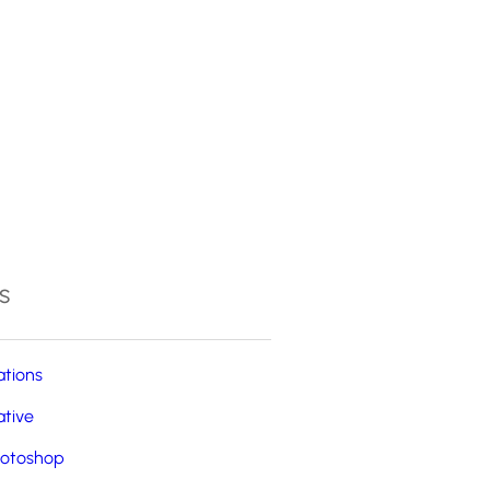
4
s
ations
ative
otoshop