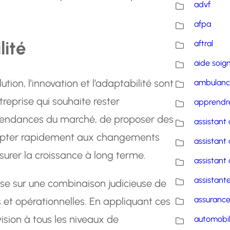
advf
afpa
lité
aftral
aide soig
on, l’innovation et l’adaptabilité sont
ambulanc
reprise qui souhaite rester
apprendre
s tendances du marché, de proposer des
assistant 
adapter rapidement aux changements
assistant 
urer la croissance à long terme.
assistant 
assistante
pose sur une combinaison judicieuse de
assuranc
et opérationnelles. En appliquant ces
sion à tous les niveaux de
automobi