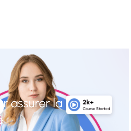
r assurer la
é