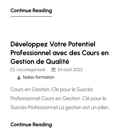
Contrôle de Gestion est un programme d’études
Continue Reading
supérieures qui offre aux étudiants une
expertise approfondie dans les domaines de
l’audit, du contrôle de gestion et de la finance.
Ce cursus académique…
Développez Votre Potentiel
Professionnel avec des Cours en
Gestion de Qualité
Uncategorized
24 août 2025
fedas-formation
Cours en Gestion: Clé pour le Succès
Professionnel Cours en Gestion: Clé pour le
Succès Professionnel La gestion est un pilier
essentiel de toute entreprise prospère. Que vous
Continue Reading
soyez un chef d’entreprise, un cadre