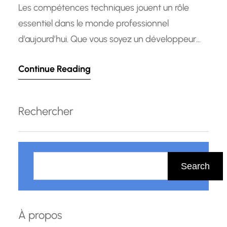
Les compétences techniques jouent un rôle
essentiel dans le monde professionnel
d’aujourd’hui. Que vous soyez un développeur
informatique, un ingénieur, un technicien ou tout
Continue Reading
autre professionnel travaillant dans un domaine
technique, il est crucial de posséder des
compétences solides et actualisées pour réussir
Rechercher
et rester compétitif sur le marché du travail. Les
compétences techniques se…
R
e
Search
c
h
e
À propos
r