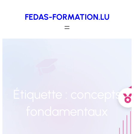
Aller
FEDAS-FORMATION.LU
au
contenu
Étiquette :
concepts
fondamentaux