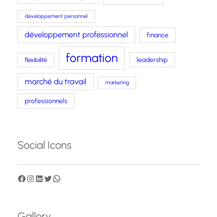
développement personnel
développement professionnel
finance
formation
leadership
flexibilité
marché du travail
marketing
professionnels
Social Icons
F
I
L
T
W
a
n
i
w
h
c
s
n
i
a
Gallery