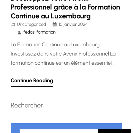
Professionnel grâce à la Formation
Continue au Luxembourg
Uncategorized
15 janvier 2024
fedas-formation
La Formation Continue au Luxembourg :
Investissez dans votre Avenir Professionnel La
formation continue est un élément essentiel
pour rester compétitif dans le monde
Continue Reading
professionnel en constante évolution. Au
Luxembourg, la formation continue joue un rôle
clé dans le développement des compétences
Rechercher
et la progression de carrière des individus. Que
vous soyez un professionnel cherchant…
R