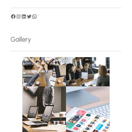
F
I
L
T
W
a
n
i
w
h
c
s
n
i
a
Gallery
e
t
k
t
t
b
a
e
t
s
o
g
d
e
A
o
r
I
r
p
k
a
n
p
m