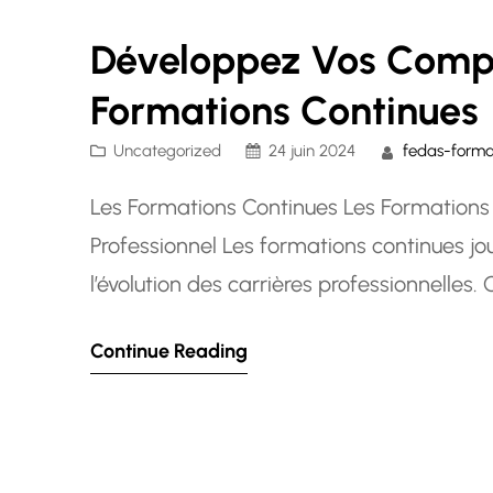
Développez Vos Compé
Formations Continues
Uncategorized
24 juin 2024
fedas-forma
Les Formations Continues Les Formations C
Professionnel Les formations continues jo
l’évolution des carrières professionnelle
de nouvelles compétences ou un employeu
Continue Reading
de vos équipes, les formations continues