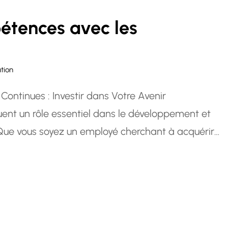
tences avec les
tion
ontinues : Investir dans Votre Avenir
uent un rôle essentiel dans le développement et
s. Que vous soyez un employé cherchant à acquérir
r souhaitant investir dans le perfectionnement
 offrent des avantages…