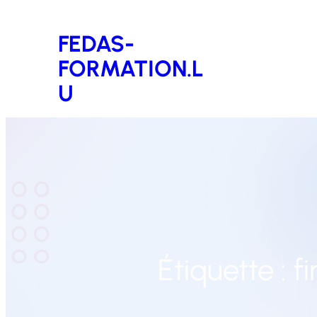
Aller
FEDAS-
au
FORMATION.L
contenu
U
Étiquette :
f