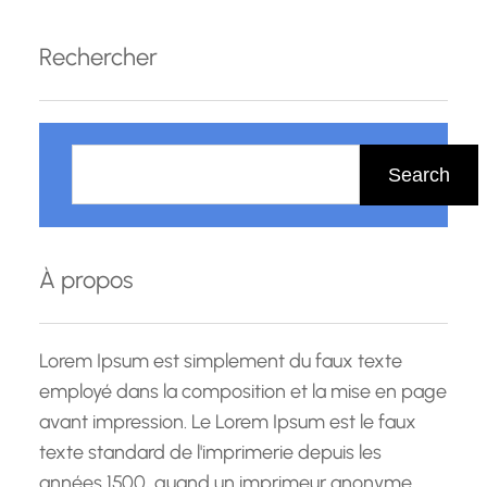
évolution qui nécessite des professionnels
hautement qualifiés et compétents pour
Rechercher
répondre aux défis complexes du marché
financier actuel. C’est dans ce…
R
e
Search
c
h
e
À propos
r
c
h
Lorem Ipsum est simplement du faux texte
e
employé dans la composition et la mise en page
avant impression. Le Lorem Ipsum est le faux
texte standard de l'imprimerie depuis les
années 1500, quand un imprimeur anonyme