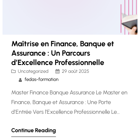
Maîtrise en Finance, Banque et
Assurance : Un Parcours
d’Excellence Professionnelle
Uncategorized
29 août 2025
fedas-formation
Master Finance Banque Assurance Le Master en
Finance, Banque et Assurance : Une Porte
d’Entrée Vers l’Excellence Professionnelle Le
secteur de la finance, de la banque et de
Continue Reading
l’assurance est un domaine en constante