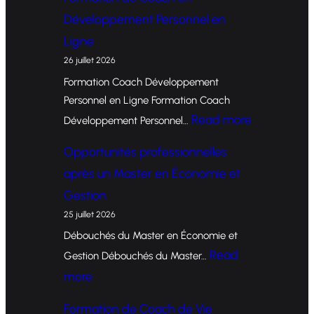
Développement Personnel en
Ligne
26 juillet 2026
Formation Coach Développement
Personnel en Ligne Formation Coach
:
Read more
Développement Personnel…
F
Opportunités professionnelles
o
après un Master en Économie et
r
Gestion
m
25 juillet 2026
a
Débouchés du Master en Économie et
t
Read
Gestion Débouchés du Master…
i
:
more
o
O
Formation de Coach de Vie