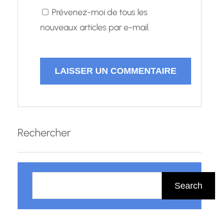
Prévenez-moi de tous les
nouveaux articles par e-mail.
Rechercher
R
e
Search
c
h