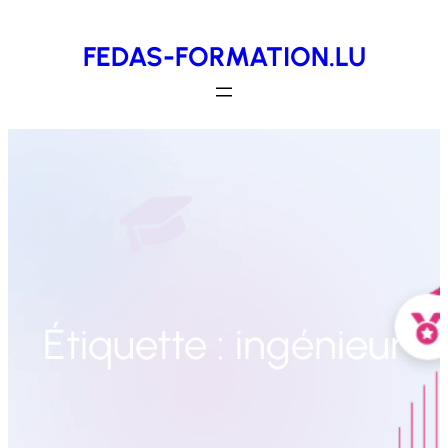
Aller
FEDAS-FORMATION.LU
au
contenu
Étiquette :
ingénieur