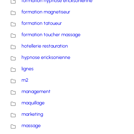
formation hypnose ericksonienne
formation magnetiseur
formation tatoueur
formation toucher massage
hotellerie restauration
hypnose ericksonienne
lignes
m2
management
maquillage
marketing
massage