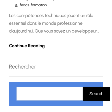
fedas-formation
Les compétences techniques jouent un rôle
essentiel dans le monde professionnel
d’aujourd’hui. Que vous soyez un développeur
informatique, un ingénieur, un technicien ou tout
Continue Reading
autre professionnel travaillant dans un domaine
technique, il est crucial de posséder des
compétences solides et actualisées pour réussir
Rechercher
et rester compétitif sur le marché du travail. Les
compétences techniques se…
R
e
Search
c
h