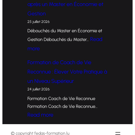
après un Master en Économie et
r
Gestion
m
25 juillet 2026
a
Débouchés du Master en Économie et
t
Read
Gestion Débouchés du Master…
i
:
more
o
O
Formation de Coach de Vie
n
p
Reconnue : Élever Votre Pratique à
d
p
un Niveau Supérieur
e
o
24 juillet 2026
C
r
Formation Coach de Vie Reconnue
o
t
Formation Coach de Vie Reconnue…
a
u
:
Read more
c
n
F
h
i
o
© copyright fedas-formation.lu