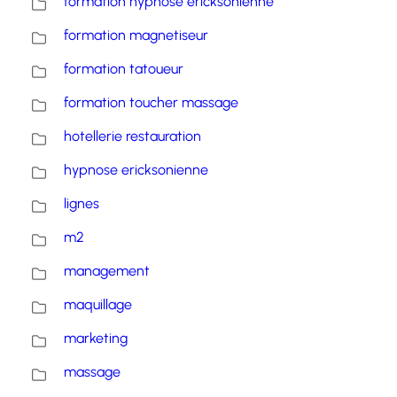
formation hypnose ericksonienne
formation magnetiseur
formation tatoueur
formation toucher massage
hotellerie restauration
hypnose ericksonienne
lignes
m2
management
maquillage
marketing
massage