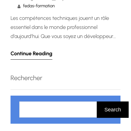
fedas-formation
Les compétences techniques jouent un rôle
essentiel dans le monde professionnel
d’aujourd’hui. Que vous soyez un développeur
informatique, un ingénieur, un technicien ou tout
Continue Reading
autre professionnel travaillant dans un domaine
technique, il est crucial de posséder des
compétences solides et actualisées pour réussir
Rechercher
et rester compétitif sur le marché du travail. Les
compétences techniques se…
R
e
Search
c
h