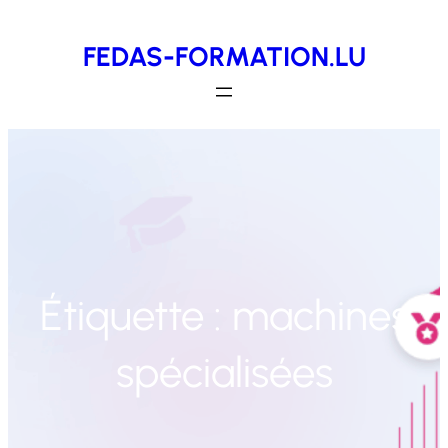
Aller
FEDAS-FORMATION.LU
au
contenu
Étiquette :
machines
spécialisées