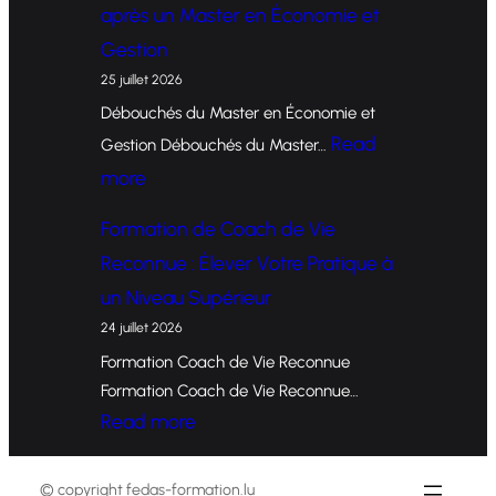
après un Master en Économie et
r
Gestion
m
25 juillet 2026
a
Débouchés du Master en Économie et
t
Read
Gestion Débouchés du Master…
i
:
more
o
O
Formation de Coach de Vie
n
p
Reconnue : Élever Votre Pratique à
d
p
un Niveau Supérieur
e
o
24 juillet 2026
C
r
Formation Coach de Vie Reconnue
o
t
Formation Coach de Vie Reconnue…
a
u
:
Read more
c
n
F
h
i
o
© copyright fedas-formation.lu