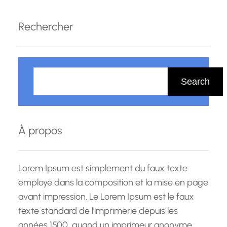
évolution qui nécessite des professionnels
hautement qualifiés et compétents pour
Rechercher
répondre aux défis complexes du marché
financier actuel. C’est dans ce…
R
e
Search
c
h
e
À propos
r
c
h
Lorem Ipsum est simplement du faux texte
e
employé dans la composition et la mise en page
avant impression. Le Lorem Ipsum est le faux
texte standard de l'imprimerie depuis les
années 1500, quand un imprimeur anonyme