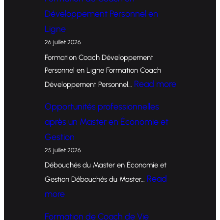
Développement Personnel en
Ligne
26 juillet 2026
Formation Coach Développement
Personnel en Ligne Formation Coach
:
Read more
Développement Personnel…
F
Opportunités professionnelles
o
après un Master en Économie et
r
Gestion
m
25 juillet 2026
a
Débouchés du Master en Économie et
t
Read
Gestion Débouchés du Master…
i
:
more
o
O
Formation de Coach de Vie