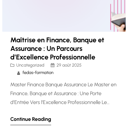
Maîtrise en Finance, Banque et
Assurance : Un Parcours
d’Excellence Professionnelle
Uncategorized
29 août 2025
fedas-formation
Master Finance Banque Assurance Le Master en
Finance, Banque et Assurance : Une Porte
d’Entrée Vers l’Excellence Professionnelle Le
secteur de la finance, de la banque et de
Continue Reading
l’assurance est un domaine en constante