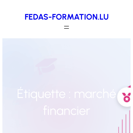
Aller
FEDAS-FORMATION.LU
au
contenu
Étiquette :
marché
financier