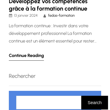
Développez vos compétences
grâce à la formation continue
13 janvier 2024
fedas-formation
La formation continue : Investir dans votre
développement professionnel La formation
continue est un élément essentiel pour rester
compétitif dans le monde professionnel en
Continue Reading
constante évolution d’aujourd’hui. Que vous
soyez un employé cherchant à acquérir de
nouvelles compétences ou un employeur
Rechercher
souhaitant développer les talents de votre
équipe, la formation continue offre de
R
nombreux avantages.…
e
Search
c