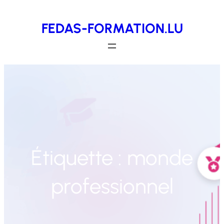
Aller
FEDAS-FORMATION.LU
au
contenu
Étiquette :
monde
professionnel