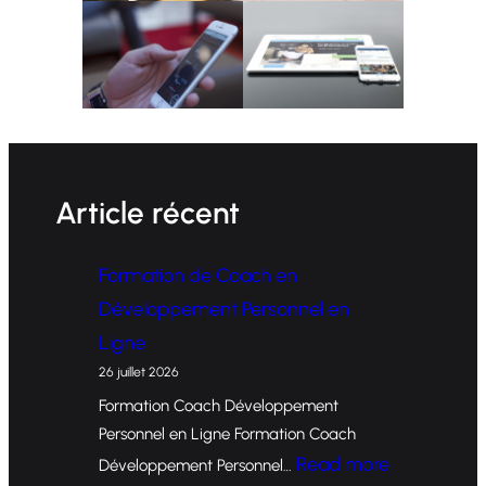
Article récent
Formation de Coach en
Développement Personnel en
Ligne
26 juillet 2026
Formation Coach Développement
Personnel en Ligne Formation Coach
:
Read more
Développement Personnel…