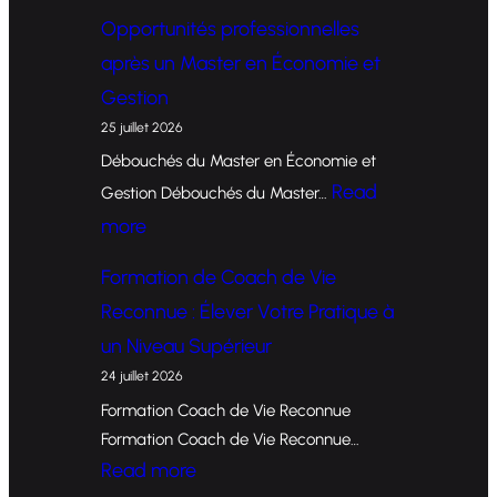
F
Opportunités professionnelles
o
après un Master en Économie et
r
Gestion
m
25 juillet 2026
a
Débouchés du Master en Économie et
t
Read
Gestion Débouchés du Master…
i
:
more
o
O
Formation de Coach de Vie
n
p
Reconnue : Élever Votre Pratique à
d
p
un Niveau Supérieur
e
o
24 juillet 2026
C
r
Formation Coach de Vie Reconnue
o
t
Formation Coach de Vie Reconnue…
a
u
:
Read more
c