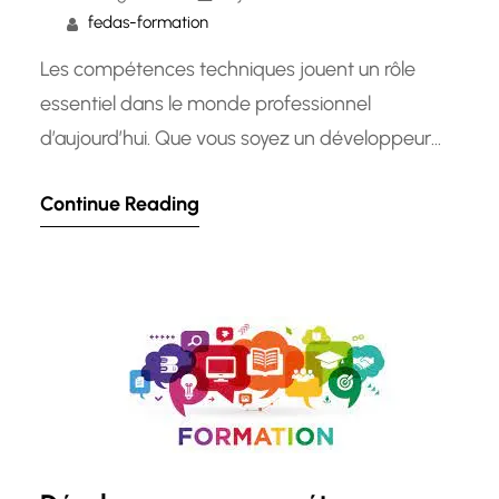
fedas-formation
Les compétences techniques jouent un rôle
essentiel dans le monde professionnel
d’aujourd’hui. Que vous soyez un développeur
informatique, un ingénieur, un technicien ou tout
Continue Reading
autre professionnel travaillant dans un domaine
technique, il est crucial de posséder des
compétences solides et actualisées pour réussir
et rester compétitif sur le marché du travail. Les
compétences techniques se…