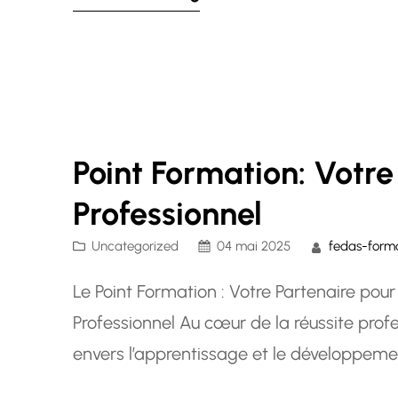
équipe de formateurs expérimentés et…
Point Formation: Votre
Professionnel
Uncategorized
04 mai 2025
fedas-form
Le Point Formation : Votre Partenaire pou
Professionnel Au cœur de la réussite pro
envers l’apprentissage et le développement
tant que partenaire essentiel pour vous