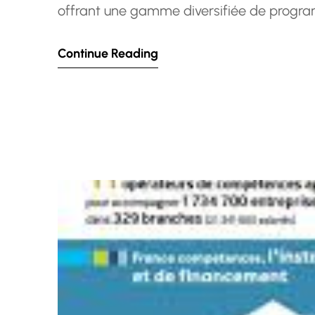
offrant une gamme diversifiée de progr
individus et des entreprises à la recherch
Continue Reading
fermement que l’apprentissage est un pro