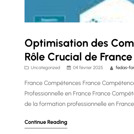
Optimisation des Com
Rôle Crucial de Fran
Uncategorized
04 février 2025
fedas-fo
France Compétences France Compétences
Professionnelle en France France Compét
de la formation professionnelle en France.
financer l’apprentissage et la formation p
Continue Reading
crucial en définissant les orientations…