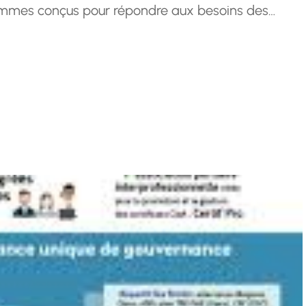
ammes conçus pour répondre aux besoins des
e d’une croissance continue. Nous croyons
cessus continu et…