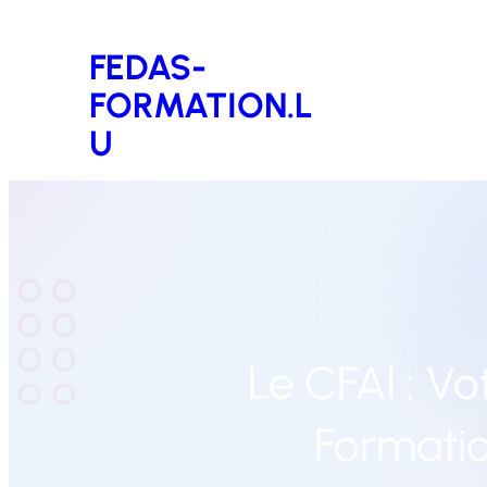
Aller
FEDAS-
au
FORMATION.L
contenu
U
Le CFAI : Vo
Formatio