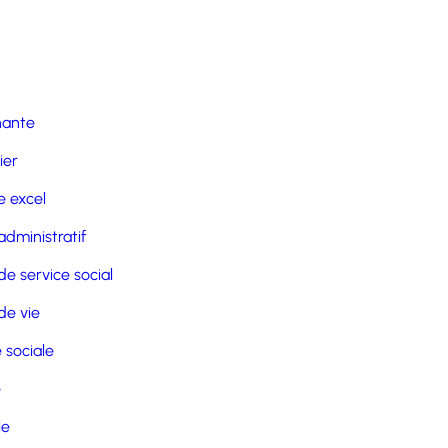
nante
ier
 excel
administratif
de service social
de vie
 sociale
e
le