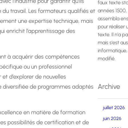
vec l’industrie pour garantir qu’ils
faux texte st
u travail. Les formateurs qualifiés et
années 1500,
assembla ens
ement une expertise technique, mais
pour réaliser
ui enrichit l’apprentissage des
texte. Il n'a p
mais s'est au
informatique,
ant à acquérir des compétences
modifié.
pécifique ou un professionnel
et d’explorer de nouvelles
Archive
e diversifiée de programmes adaptés
juillet 2026
excellence en matière de formation
juin 2026
s possibilités de certification et de