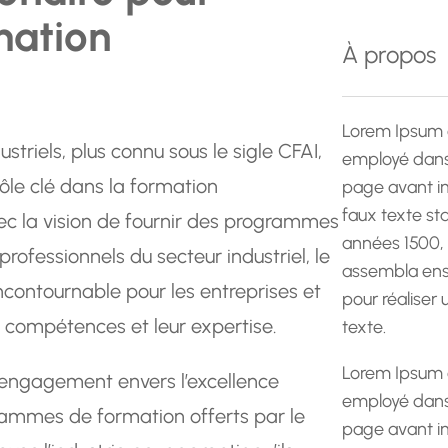
e
mation
r
À propos
c
h
e
Lorem Ipsum 
triels, plus connu sous le sigle CFAI,
employé dans 
ôle clé dans la formation
page avant im
faux texte st
ec la vision de fournir des programmes
années 1500,
professionnels du secteur industriel, le
assembla ens
contournable pour les entreprises et
pour réaliser
s compétences et leur expertise.
texte.
Lorem Ipsum 
 engagement envers l’excellence
employé dans 
rammes de formation offerts par le
page avant im