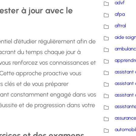
advf
ester à jour avec le
afpa
aftral
aide soig
entiel d’étudier régulièrement afin de
ambulanc
sacrant du temps chaque jour à
apprendre
, vous renforcez vos connaissances et
assistant 
 Cette approche proactive vous
s clés et de vous préparer
assistant 
estant constamment engagé dans vos
assistant 
ussite et de progression dans votre
assistante
assuranc
automobi
ercices et des examens