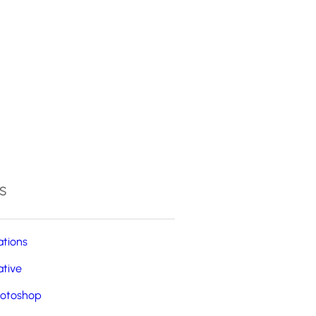
4
s
ations
ative
otoshop