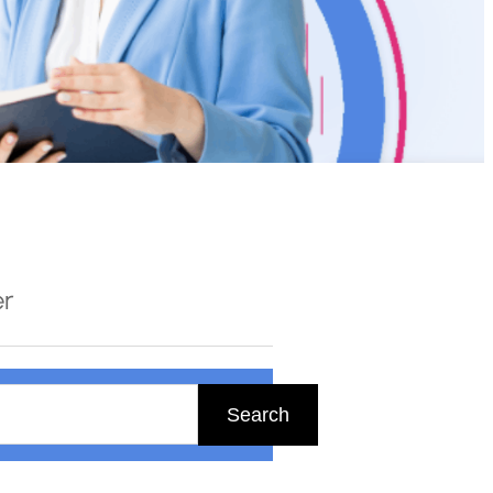
er
Search