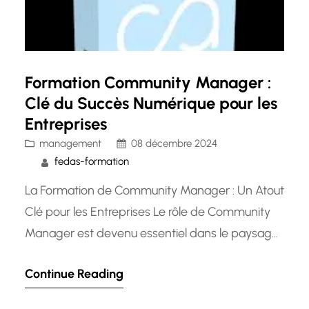
Formation Community Manager :
Clé du Succès Numérique pour les
Entreprises
management
08 décembre 2024
fedas-formation
La Formation de Community Manager : Un Atout
Clé pour les Entreprises Le rôle de Community
Manager est devenu essentiel dans le paysage
numérique actuel. Chargé de gérer et d’animer
Continue Reading
les communautés en ligne d’une entreprise, le
Community Manager joue un rôle crucial dans la