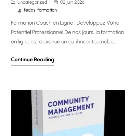
Uncategorized
02 juin 2026
fedas-formation
Formation Coach en Ligne : Développez Votre
Potentiel Professionnel De nos jours, la formation
en ligne est devenue un outil incontournable
pour le développement professionnel. Parmi les
Continue Reading
nombreuses options disponibles, la formation
de coach en ligne se distingue comme un
moyen efficace d’acquérir les compétences
nécessaires pour guider et soutenir les individus
dans leur parcours…