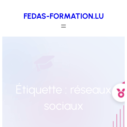
Aller
FEDAS-FORMATION.LU
au
contenu
Étiquette :
réseaux
sociaux