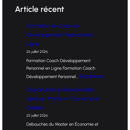
Article récent
Formation de Coach en
Développement Personnel en
Ligne
26 juillet 2026
Formation Coach Développement
Personnel en Ligne Formation Coach
:
Read more
Développement Personnel…
F
Opportunités professionnelles
o
après un Master en Économie et
r
Gestion
m
25 juillet 2026
a
Débouchés du Master en Économie et
t