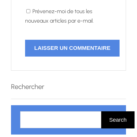
Prévenez-moi de tous les
nouveaux articles par e-mail.
Rechercher
R
e
Search
c
h