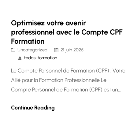
place en France, le CPF permet aux salariés et
aux demandeurs d’emploi de disposer d’un
Optimisez votre avenir
crédit…
professionnel avec le Compte CPF
Formation
Uncategorized
21 juin 2025
fedas-formation
Le Compte Personnel de Formation (CPF) : Votre
Allié pour la Formation Professionnelle Le
Compte Personnel de Formation (CPF) est un
dispositif essentiel pour tout salarié souhaitant
Continue Reading
développer ses compétences et progresser
dans sa carrière. Mis en place en 2015, le CPF
permet à chaque individu de cumuler des