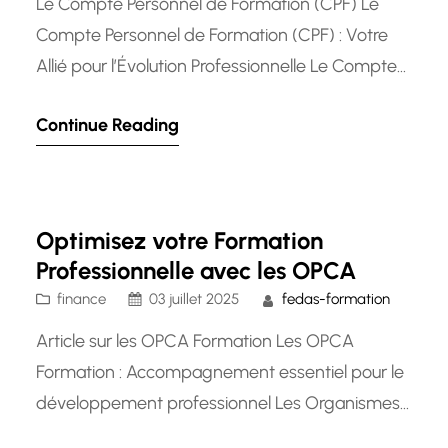
Le Compte Personnel de Formation (CPF) Le
Compte Personnel de Formation (CPF) : Votre
Allié pour l’Évolution Professionnelle Le Compte
Personnel de Formation (CPF) est un dispositif
Continue Reading
essentiel pour le développement des
compétences professionnelles des salariés au
Luxembourg. Mis en place pour favoriser l’accès
à la formation tout au long de la vie, le CPF…
Optimisez votre Formation
Professionnelle avec les OPCA
finance
03 juillet 2025
fedas-formation
Article sur les OPCA Formation Les OPCA
Formation : Accompagnement essentiel pour le
développement professionnel Les Organismes
Paritaires Collecteurs Agréés (OPCA) jouent un