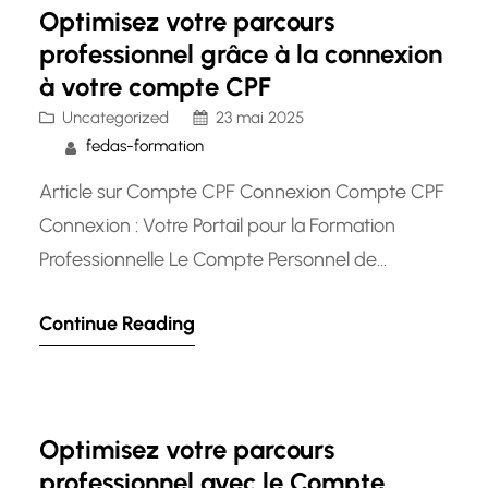
heures de formation tout au long…
Optimisez votre parcours
professionnel grâce à la connexion
à votre compte CPF
Uncategorized
23 mai 2025
fedas-formation
Article sur Compte CPF Connexion Compte CPF
Connexion : Votre Portail pour la Formation
Professionnelle Le Compte Personnel de
Formation (CPF) est un dispositif essentiel pour
Continue Reading
les salariés et demandeurs d’emploi souhaitant
accéder à des formations professionnelles. La
connexion à votre compte CPF est une étape
cruciale pour gérer vos droits à la formation et…
Optimisez votre parcours
professionnel avec le Compte