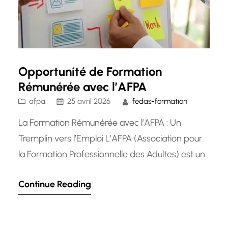
Opportunité de Formation
Rémunérée avec l’AFPA
afpa
25 avril 2026
fedas-formation
La Formation Rémunérée avec l’AFPA : Un
Tremplin vers l’Emploi L’AFPA (Association pour
la Formation Professionnelle des Adultes) est un
acteur majeur dans le domaine de la formation
Continue Reading
professionnelle en France. Avec son offre de
formations rémunérées, l’AFPA offre une
opportunité unique aux demandeurs d’emploi et