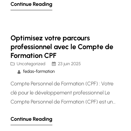
Continue Reading
rôle crucial dans le domaine de la formation
professionnelle. Leur mission est de collecter les
fonds de la formation professionnelle continue
et de les redistribuer pour permettre aux
Optimisez votre parcours
salariés et aux entreprises…
professionnel avec le Compte de
Formation CPF
Uncategorized
23 juin 2025
fedas-formation
Compte Personnel de Formation (CPF) : Votre
clé pour le développement professionnel Le
Compte Personnel de Formation (CPF) est un
outil essentiel pour les travailleurs qui souhaitent
Continue Reading
investir dans leur développement professionnel
et acquérir de nouvelles compétences. Mis en