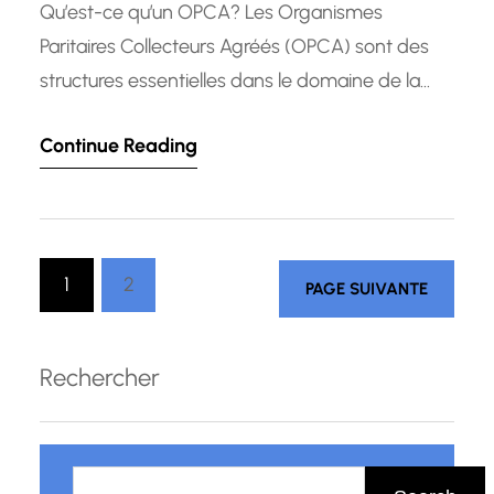
Qu’est-ce qu’un OPCA? Les Organismes
Paritaires Collecteurs Agréés (OPCA) sont des
structures essentielles dans le domaine de la
formation professionnelle en Luxembourg. Leur
Continue Reading
rôle principal est de collecter les fonds de la
formation professionnelle continue auprès des
entreprises et de les redistribuer pour financer
les actions de formation. Les OPCA jouent un
1
2
rôle crucial dans…
PAGE SUIVANTE
Rechercher
R
e