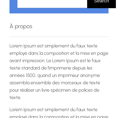
Search
c
h
e
À propos
r
c
h
Lorem Ipsum est simplement du faux texte
e
employé dans la composition et la mise en page
avant impression. Le Lorem Ipsum est le faux
texte standard de l'imprimerie depuis les
années 1500, quand un imprimeur anonyme
assembla ensemble des morceaux de texte
pour réaliser un livre spécimen de polices de
texte.
Lorem Ipsum est simplement du faux texte
employé dans la composition et la mise en page