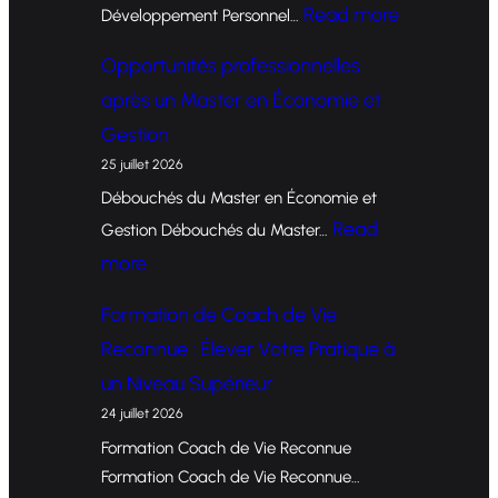
:
Read more
Développement Personnel…
F
Opportunités professionnelles
o
après un Master en Économie et
r
Gestion
m
25 juillet 2026
a
Débouchés du Master en Économie et
t
Read
Gestion Débouchés du Master…
i
:
more
o
O
Formation de Coach de Vie
n
p
Reconnue : Élever Votre Pratique à
d
p
un Niveau Supérieur
e
o
24 juillet 2026
C
r
Formation Coach de Vie Reconnue
o
t
Formation Coach de Vie Reconnue…
a