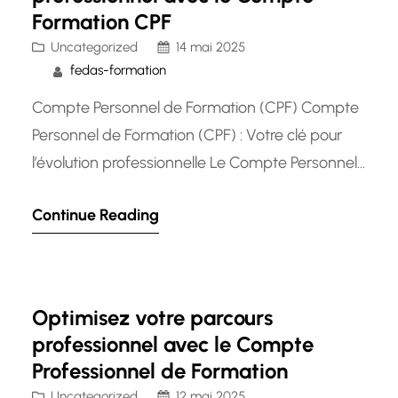
Formation CPF
Uncategorized
14 mai 2025
fedas-formation
Compte Personnel de Formation (CPF) Compte
Personnel de Formation (CPF) : Votre clé pour
l’évolution professionnelle Le Compte Personnel
de Formation (CPF) est un dispositif essentiel
Continue Reading
pour permettre à chacun de se former tout au
long de sa vie professionnelle. Mis en place en
2015, le CPF a remplacé le Droit Individuel à la
Formation…
Optimisez votre parcours
professionnel avec le Compte
Professionnel de Formation
Uncategorized
12 mai 2025