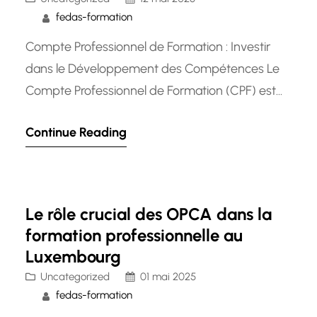
fedas-formation
Compte Professionnel de Formation : Investir
dans le Développement des Compétences Le
Compte Professionnel de Formation (CPF) est
un outil essentiel pour les salariés et les
Continue Reading
demandeurs d’emploi au Luxembourg qui
souhaitent investir dans leur développement
professionnel. Mis en place pour permettre à
chacun d’accéder à des formations qualifiantes
Le rôle crucial des OPCA dans la
et certifiantes, le CPF offre une…
formation professionnelle au
Luxembourg
Uncategorized
01 mai 2025
fedas-formation