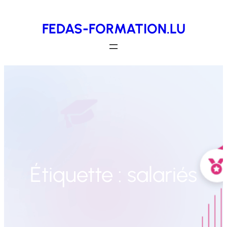
Aller
FEDAS-FORMATION.LU
au
contenu
Étiquette :
salariés