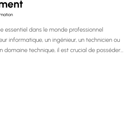
ement
rmation
e essentiel dans le monde professionnel
eur informatique, un ingénieur, un technicien ou
un domaine technique, il est crucial de posséder
ur réussir et rester compétitif sur le marché du