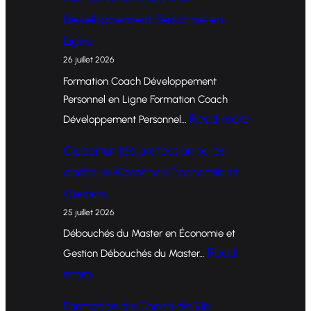
Développement Personnel en
Ligne
26 juillet 2026
Formation Coach Développement
Personnel en Ligne Formation Coach
:
Read more
Développement Personnel…
F
Opportunités professionnelles
o
après un Master en Économie et
r
Gestion
m
25 juillet 2026
a
Débouchés du Master en Économie et
t
Read
Gestion Débouchés du Master…
i
:
more
o
O
Formation de Coach de Vie