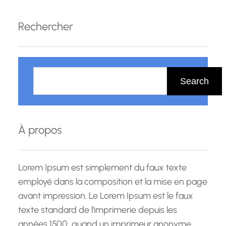
de nombreux demandeurs d’emploi au
Luxembourg, la formation proposée par Pôle
Rechercher
Emploi représente une opportunité précieuse
pour se qualifier et augmenter ses chances sur
R
le…
e
Search
c
h
e
À propos
r
c
h
Lorem Ipsum est simplement du faux texte
e
employé dans la composition et la mise en page
avant impression. Le Lorem Ipsum est le faux
texte standard de l'imprimerie depuis les
années 1500, quand un imprimeur anonyme