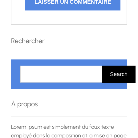
Rechercher
R
e
Search
c
h
e
À propos
r
c
h
Lorem Ipsum est simplement du faux texte
e
employé dans la composition et la mise en page