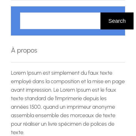
R
e
Search
c
h
e
À propos
r
c
h
Lorem Ipsum est simplement du faux texte
e
employé dans la composition et la mise en page
avant impression. Le Lorem Ipsum est le faux
texte standard de l'imprimerie depuis les
années 1500, quand un imprimeur anonyme
assembla ensemble des morceaux de texte
pour réaliser un livre spécimen de polices de
texte.