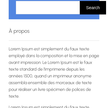
e
Search
c
h
e
À propos
r
c
h
Lorem Ipsum est simplement du faux texte
e
employé dans la composition et la mise en page
avant impression. Le Lorem Ipsum est le faux
texte standard de l'imprimerie depuis les
années 1500, quand un imprimeur anonyme
assembla ensemble des morceaux de texte
pour réaliser un livre spécimen de polices de
texte.
Lorem Ipsum est simplement du faux texte