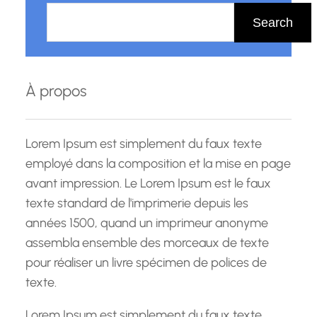
e
Search
c
h
e
À propos
r
c
h
Lorem Ipsum est simplement du faux texte
e
employé dans la composition et la mise en page
avant impression. Le Lorem Ipsum est le faux
texte standard de l'imprimerie depuis les
années 1500, quand un imprimeur anonyme
assembla ensemble des morceaux de texte
pour réaliser un livre spécimen de polices de
texte.
Lorem Ipsum est simplement du faux texte