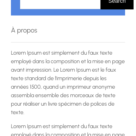
Search
c
h
e
À propos
r
c
h
Lorem Ipsum est simplement du faux texte
e
employé dans la composition et la mise en page
avant impression. Le Lorem Ipsum est le faux
texte standard de l'imprimerie depuis les
années 1500, quand un imprimeur anonyme
assembla ensemble des morceaux de texte
pour réaliser un livre spécimen de polices de
texte.
Lorem Ipsum est simplement du faux texte
employé dans la composition et la mise en page