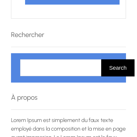
Rechercher
R
e
Search
c
h
e
À propos
r
c
h
Lorem Ipsum est simplement du faux texte
e
employé dans la composition et la mise en page