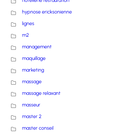
hotellerie restauration
hypnose ericksonienne
lignes
m2
management
maquillage
marketing
massage
massage relaxant
masseur
master 2
master conseil