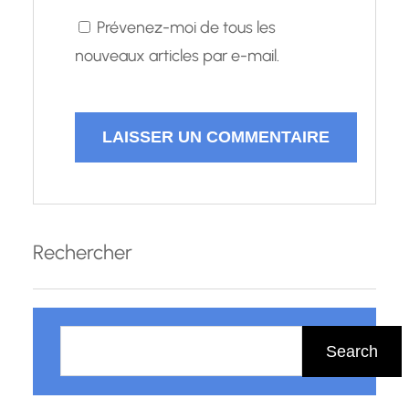
Prévenez-moi de tous les
nouveaux articles par e-mail.
Rechercher
R
e
Search
c
h