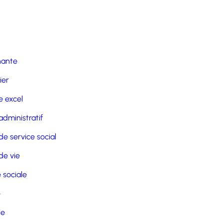
nante
ier
 excel
administratif
de service social
de vie
 sociale
e
le