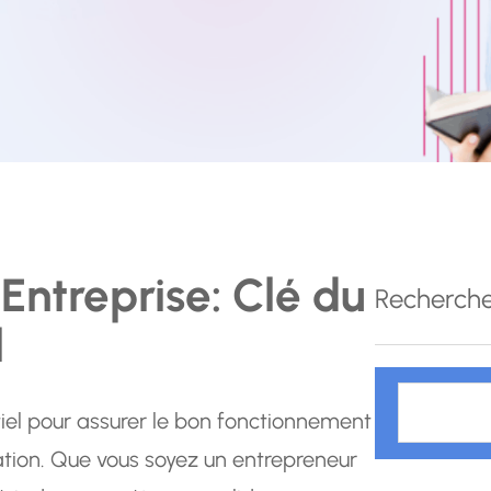
Entreprise: Clé du
Recherch
l
R
e
ntiel pour assurer le bon fonctionnement
c
ation. Que vous soyez un entrepreneur
h