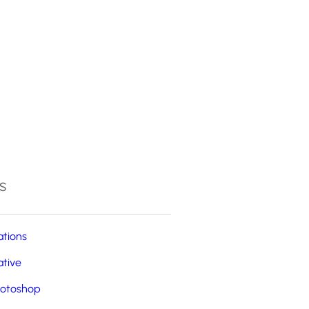
4
s
ations
ative
otoshop