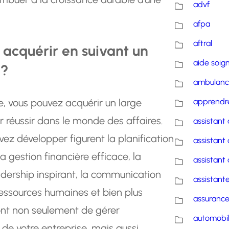
advf
afpa
aftral
 acquérir en suivant un
aide soig
e?
ambulanc
e, vous pouvez acquérir un large
apprendre
 réussir dans le monde des affaires.
assistant 
ez développer figurent la planification
assistant 
la gestion financière efficace, la
assistant 
adership inspirant, la communication
assistante
ressources humaines et bien plus
assuranc
nt non seulement de gérer
automobi
de votre entreprise, mais aussi