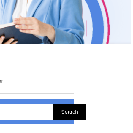
er
Search