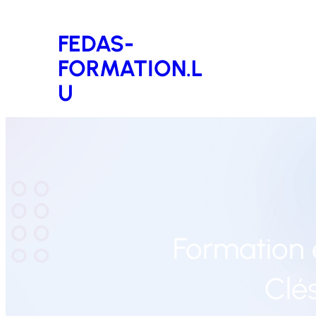
Aller
FEDAS-
au
FORMATION.L
contenu
U
Formation e
Clé