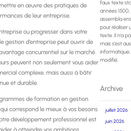
faux texte st
à mettre en œuvre des pratiques de
années 1500,
ormances de leur entreprise.
assembla ens
pour réaliser
ntreprise ou progresser dans votre
texte. Il n'a p
de gestion d’entreprise peut ouvrir de
mais s'est au
avantage concurrentiel sur le marché.
informatique,
modifié.
ours peuvent non seulement vous aider
rcial complexe, mais aussi à bâtir
nue et durable.
Archive
programmes de formation en gestion
i qui correspond le mieux à vos besoins
juillet 2026
 votre développement professionnel est
juin 2026
aider à atteindre vos ambitions