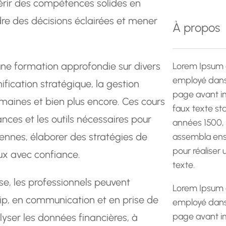
rir des compétences solides en
e
dre des décisions éclairées et mener
r
À propos
c
h
e
 une formation approfondie sur divers
Lorem Ipsum 
employé dans 
nification stratégique, la gestion
page avant im
umaines et bien plus encore. Ces cours
faux texte st
nces et les outils nécessaires pour
années 1500,
ennes, élaborer des stratégies de
assembla ens
pour réaliser
ux avec confiance.
texte.
se, les professionnels peuvent
Lorem Ipsum 
ip, en communication et en prise de
employé dans 
page avant im
yser les données financières, à