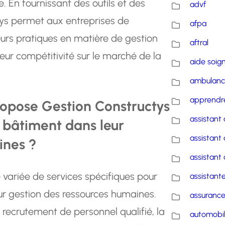
. En fournissant des outils et des
advf
tys permet aux entreprises de
afpa
leurs pratiques en matière de gestion
aftral
eur compétitivité sur le marché de la
aide soig
ambulanc
apprendre
ropose Gestion Constructys
assistant 
u bâtiment dans leur
assistant 
ines ?
assistant 
ariée de services spécifiques pour
assistante
ur gestion des ressources humaines.
assuranc
u recrutement de personnel qualifié, la
automobi