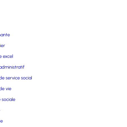
nante
ier
 excel
administratif
de service social
de vie
 sociale
e
le