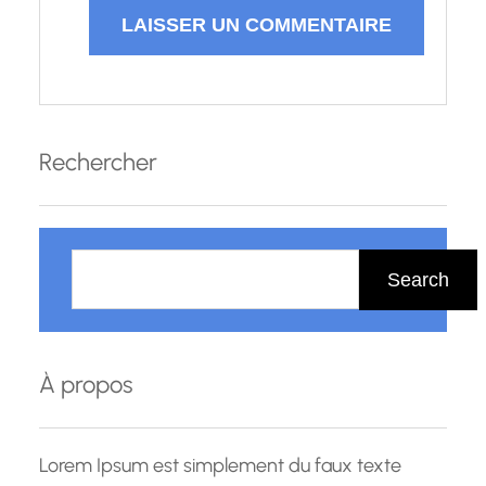
Rechercher
R
e
Search
c
h
e
À propos
r
c
h
Lorem Ipsum est simplement du faux texte
e