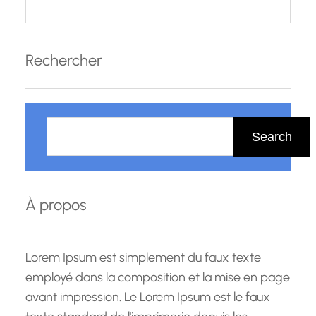
Rechercher
R
e
Search
c
h
e
À propos
r
c
h
Lorem Ipsum est simplement du faux texte
e
employé dans la composition et la mise en page
avant impression. Le Lorem Ipsum est le faux