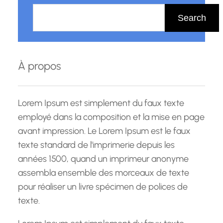
R
e
Search
c
h
e
À propos
r
c
h
Lorem Ipsum est simplement du faux texte
e
employé dans la composition et la mise en page
avant impression. Le Lorem Ipsum est le faux
texte standard de l'imprimerie depuis les
années 1500, quand un imprimeur anonyme
assembla ensemble des morceaux de texte
pour réaliser un livre spécimen de polices de
texte.