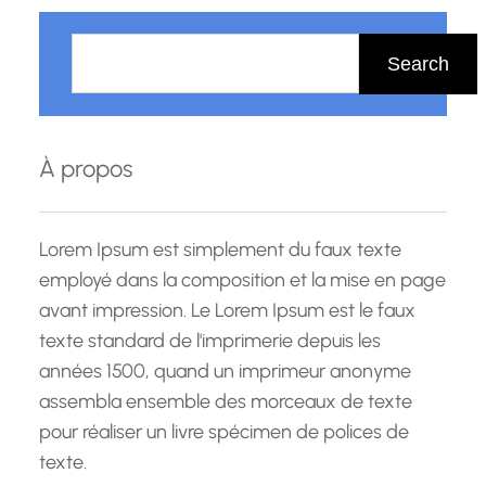
R
e
Search
c
h
e
À propos
r
c
h
Lorem Ipsum est simplement du faux texte
e
employé dans la composition et la mise en page
avant impression. Le Lorem Ipsum est le faux
texte standard de l'imprimerie depuis les
années 1500, quand un imprimeur anonyme
assembla ensemble des morceaux de texte
pour réaliser un livre spécimen de polices de
texte.