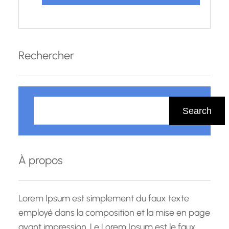
Rechercher
R
e
Search
c
h
e
À propos
r
c
h
Lorem Ipsum est simplement du faux texte
e
employé dans la composition et la mise en page
avant impression. Le Lorem Ipsum est le faux