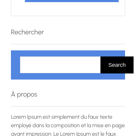
Rechercher
R
e
Search
c
h
e
À propos
r
c
h
Lorem Ipsum est simplement du faux texte
e
employé dans la composition et la mise en page
avant impression. Le Lorem Ipsum est le faux