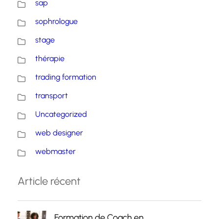
sap
sophrologue
stage
thérapie
trading formation
transport
Uncategorized
web designer
webmaster
Article récent
Formation de Coach en