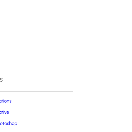
4
s
ations
ative
otoshop