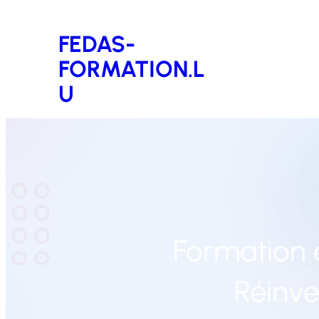
Aller
FEDAS-
au
FORMATION.L
contenu
U
Formation 
Réinve