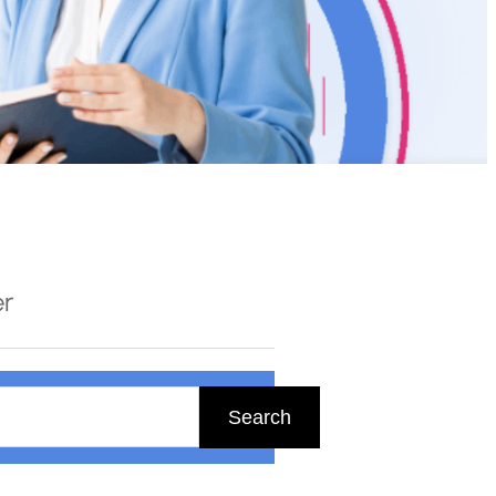
er
Search