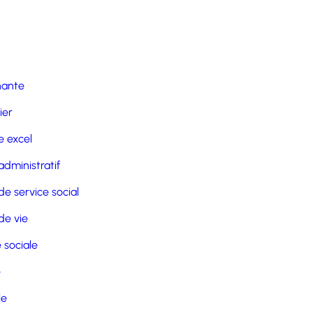
nante
ier
 excel
administratif
de service social
de vie
 sociale
e
le