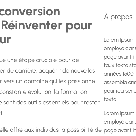
e
conversion
r
À propos
e Réinventer pour
c
h
ur
e
Lorem Ipsum 
employé dans 
page avant im
nue une étape cruciale pour de
faux texte st
 de carrière, acquérir de nouvelles
années 1500,
 vers un domaine qui les passionne
assembla ens
pour réaliser
onstante évolution, la formation
texte.
 sont des outils essentiels pour rester
t.
Lorem Ipsum 
employé dans 
le offre aux individus la possibilité de
page avant im