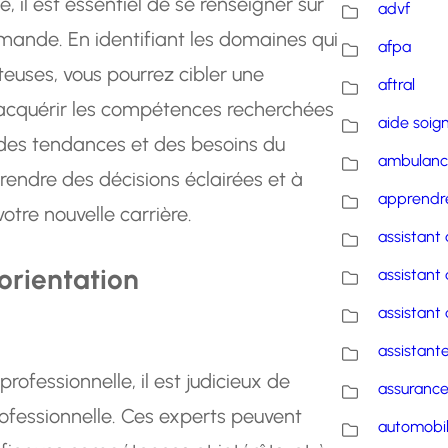
, il est essentiel de se renseigner sur
advf
emande. En identifiant les domaines qui
afpa
euses, vous pourrez cibler une
aftral
acquérir les compétences recherchées
aide soig
é des tendances et des besoins du
ambulanc
rendre des décisions éclairées et à
apprendre
tre nouvelle carrière.
assistant 
 orientation
assistant 
assistant 
assistante
ofessionnelle, il est judicieux de
assuranc
rofessionnelle. Ces experts peuvent
automobi