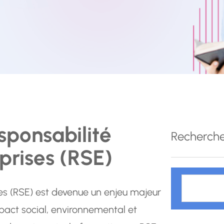
sponsabilité
Recherch
prises (RSE)
R
e
ses (RSE) est devenue un enjeu majeur
c
mpact social, environnemental et
h