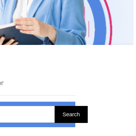
er
Search