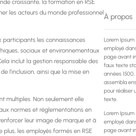
de croissante, la formation en RSE
e
ormer les acteurs du monde professionnel
r
À propos
c
h
e
x participants les connaissances
Lorem Ipsum 
employé dans 
éthiques, sociaux et environnementaux
page avant im
Cela inclut la gestion responsable des
faux texte st
de l’inclusion, ainsi que la mise en
années 1500,
assembla ens
pour réaliser
t multiples. Non seulement elle
texte.
 aux normes et réglementations en
Lorem Ipsum 
 renforcer leur image de marque et à
employé dans 
page avant im
e plus, les employés formés en RSE