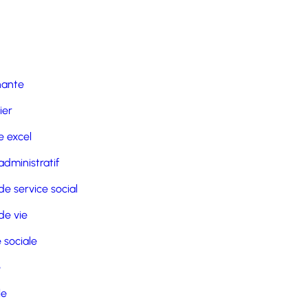
nante
ier
 excel
administratif
de service social
de vie
 sociale
e
le