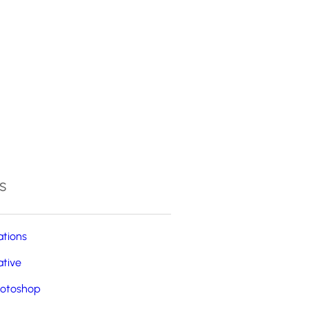
4
s
ations
ative
otoshop