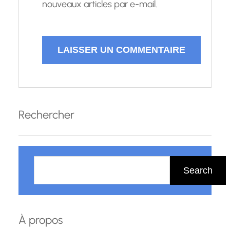
nouveaux articles par e-mail.
Rechercher
R
e
Search
c
h
e
À propos
r