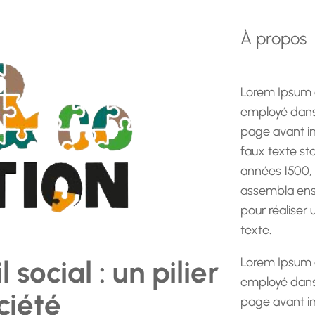
e
r
À propos
c
h
e
Lorem Ipsum 
employé dans 
page avant im
faux texte st
années 1500,
assembla ens
pour réaliser
texte.
social : un pilier
Lorem Ipsum 
employé dans 
ciété
page avant im