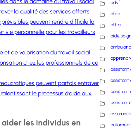
lles dans le domaine du travail social
advf
raver la qualité des services offerts.
afpa
mprévisibles peuvent rendre difficile la
aftral
et vie personnelle pour les travailleurs
aide soig
ambulanc
t de valorisation du travail social
apprendre
orisation chez les professionnels de ce
assistant 
assistant 
ureaucratiques peuvent parfois entraver
assistant 
, ralentissant le processus d’aide aux
assistante
assuranc
 aider les individus en
automobi