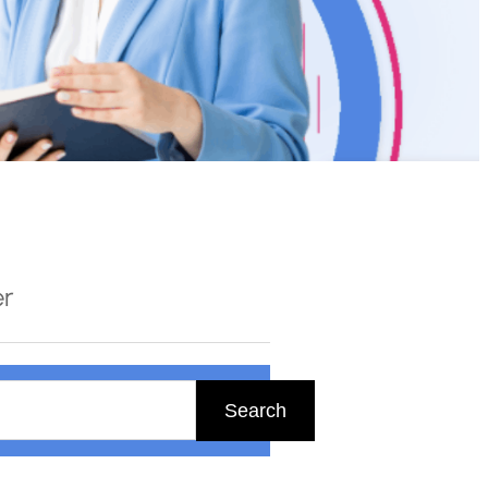
er
Search