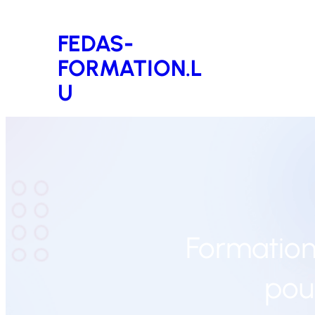
Aller
FEDAS-
au
FORMATION.L
contenu
U
Formation e
pou