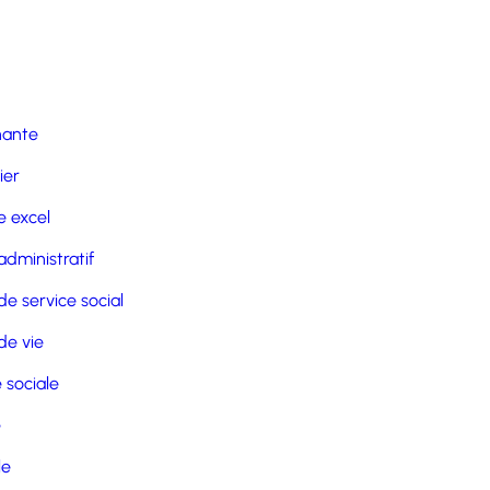
nante
ier
 excel
administratif
de service social
de vie
 sociale
e
le