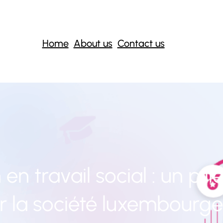
Home
About us
Contact us
n travail social : un pili
r la société luxembourge