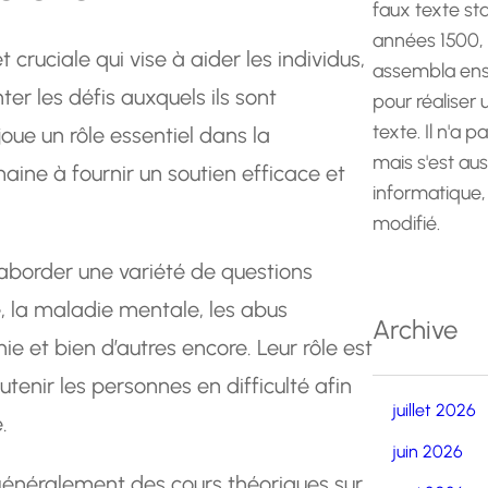
faux texte st
années 1500,
t cruciale qui vise à aider les individus,
assembla ens
er les défis auxquels ils sont
pour réaliser
texte. Il n'a p
joue un rôle essentiel dans la
mais s'est au
ine à fournir un soutien efficace et
informatique,
modifié.
 aborder une variété de questions
ce, la maladie mentale, les abus
Archive
 et bien d’autres encore. Leur rôle est
outenir les personnes en difficulté afin
juillet 2026
.
juin 2026
généralement des cours théoriques sur