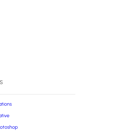
4
s
ations
ative
otoshop