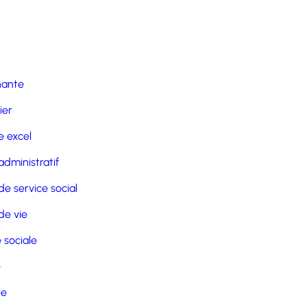
nante
ier
 excel
administratif
de service social
de vie
 sociale
e
le