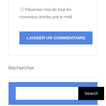
Prévenez-moi de tous les
nouveaux articles par e-mail.
Rechercher
R
e
Search
c
h