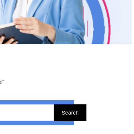
er
Search