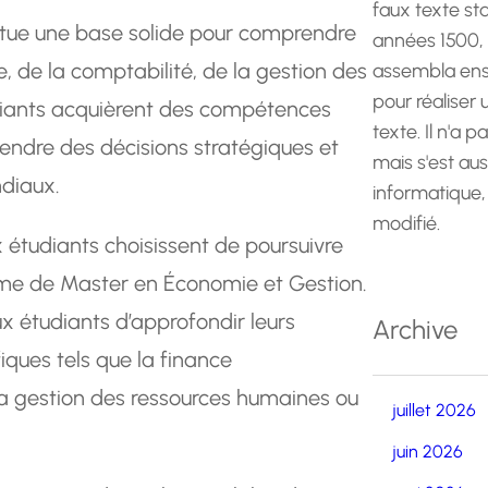
faux texte st
itue une base solide pour comprendre
années 1500,
 de la comptabilité, de la gestion des
assembla ens
pour réaliser
udiants acquièrent des compétences
texte. Il n'a p
rendre des décisions stratégiques et
mais s'est au
diaux.
informatique,
modifié.
 étudiants choisissent de poursuivre
mme de Master en Économie et Gestion.
x étudiants d’approfondir leurs
Archive
ques tels que la finance
 la gestion des ressources humaines ou
juillet 2026
juin 2026