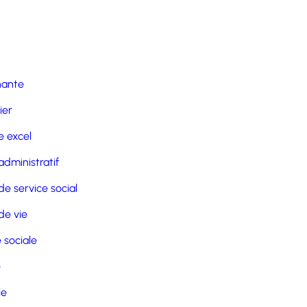
nante
ier
 excel
administratif
de service social
de vie
 sociale
e
le