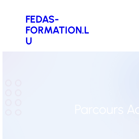
Aller
FEDAS-
au
FORMATION.L
contenu
U
Parcours A