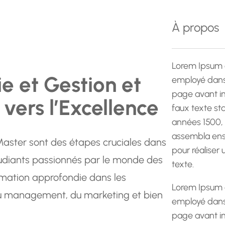
e
r
À propos
c
h
e
Lorem Ipsum 
e et Gestion et
employé dans 
page avant im
vers l’Excellence
faux texte st
années 1500,
assembla ens
Master sont des étapes cruciales dans
pour réaliser
diants passionnés par le monde des
texte.
rmation approfondie dans les
Lorem Ipsum 
du management, du marketing et bien
employé dans 
page avant im