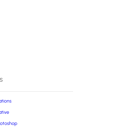
4
s
ations
ative
otoshop