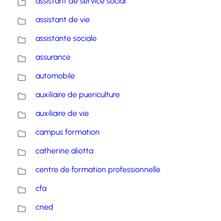
assistant de service social
assistant de vie
assistante sociale
assurance
automobile
auxiliaire de puericulture
auxiliaire de vie
campus formation
catherine aliotta
centre de formation professionnelle
cfa
cned