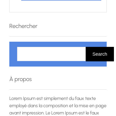
Rechercher
R
e
Search
c
h
e
À propos
r
c
h
Lorem Ipsum est simplement du faux texte
e
employé dans la composition et la mise en page
avant impression. Le Lorem Ipsum est le faux