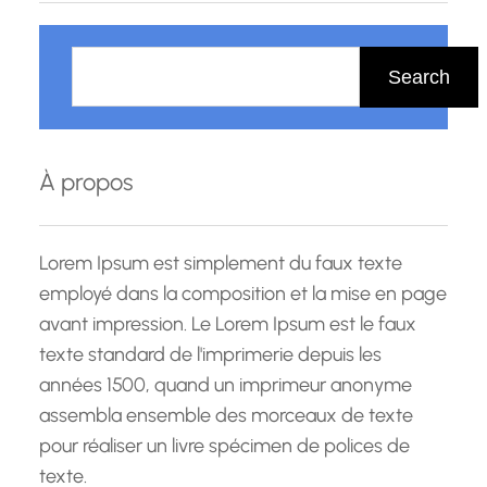
R
e
Search
c
h
e
À propos
r
c
h
Lorem Ipsum est simplement du faux texte
e
employé dans la composition et la mise en page
avant impression. Le Lorem Ipsum est le faux
texte standard de l'imprimerie depuis les
années 1500, quand un imprimeur anonyme
assembla ensemble des morceaux de texte
pour réaliser un livre spécimen de polices de
texte.