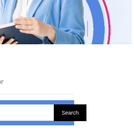
er
Search