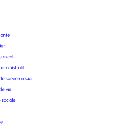
nante
ier
 excel
administratif
de service social
de vie
 sociale
e
le