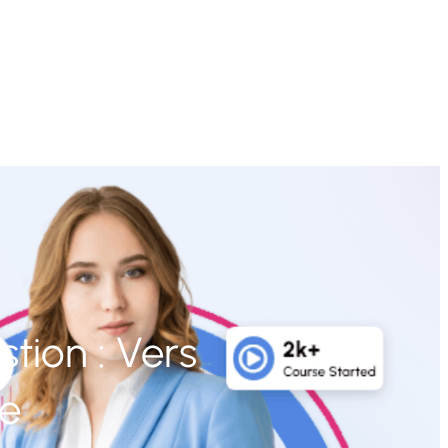
tion : Vers
le