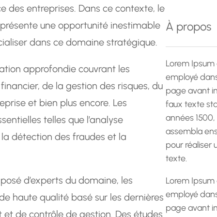
e
ce des entreprises. Dans ce contexte, le
r
eprésente une opportunité inestimable
À propos
c
cialiser dans ce domaine stratégique.
h
e
Lorem Ipsum 
tion approfondie couvrant les
employé dans 
financier, de la gestion des risques, du
page avant im
eprise et bien plus encore. Les
faux texte st
années 1500,
ntielles telles que l’analyse
assembla ens
 la détection des fraudes et la
pour réaliser
texte.
mposé d’experts du domaine, les
Lorem Ipsum 
employé dans 
e haute qualité basé sur les dernières
page avant im
 et de contrôle de gestion. Des études