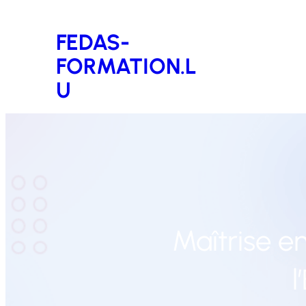
Aller
FEDAS-
au
FORMATION.L
contenu
U
Maîtrise e
l