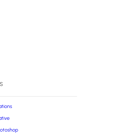
4
s
ations
ative
otoshop