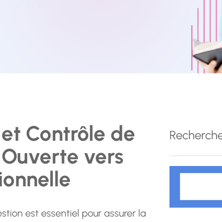
 et Contrôle de
Recherch
 Ouverte vers
ionnelle
R
e
c
stion est essentiel pour assurer la
h