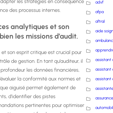
’adapter les stratégies en conséquence
advf
nce des processus internes.
afpa
aftral
es analytiques et son
aide soig
bien les missions d’audit.
ambulanc
apprendre
 son esprit critique est crucial pour
assistant 
rôle de gestion. En tant qu’auditeur, il
n profondeur les données financières,
assistant 
d’évaluer la conformité aux normes et
assistant 
itique aiguisé permet également de
assistante
s, d’identifier des pistes
assuranc
mandations pertinentes pour optimiser
automobi