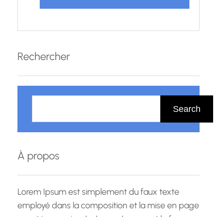
Rechercher
R
e
Search
c
h
e
À propos
r
c
h
Lorem Ipsum est simplement du faux texte
e
employé dans la composition et la mise en page