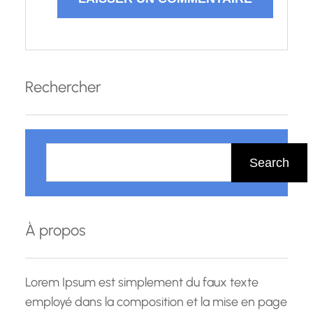
Rechercher
R
e
Search
c
h
e
À propos
r
c
h
Lorem Ipsum est simplement du faux texte
e
employé dans la composition et la mise en page