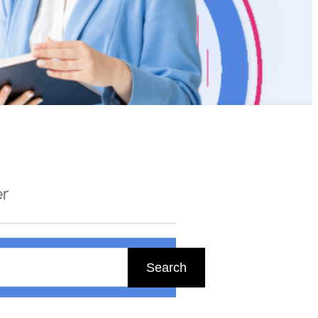
er
Search