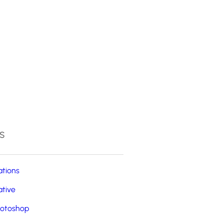
4
s
ations
ative
otoshop