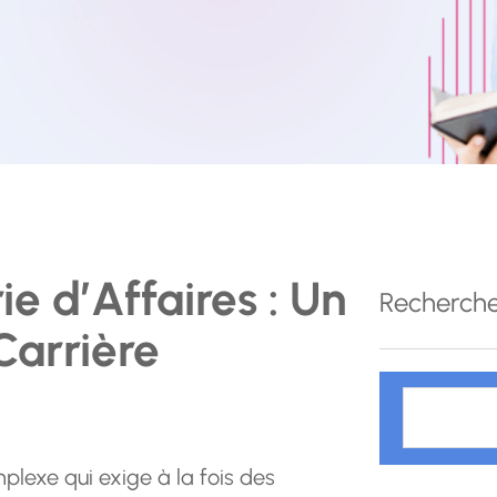
e d’Affaires : Un
Recherch
Carrière
R
e
c
plexe qui exige à la fois des
h