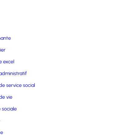
nante
ier
 excel
administratif
de service social
de vie
 sociale
e
le