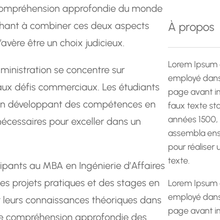
e
 compréhension approfondie du monde
r
erchant à combiner ces deux aspects
À propos
c
’avère être un choix judicieux.
h
e
Lorem Ipsum 
inistration se concentre sur
employé dans 
e aux défis commerciaux. Les étudiants
page avant im
 en développant des compétences en
faux texte st
années 1500,
nécessaires pour exceller dans un
assembla ens
pour réaliser
texte.
icipants au MBA en Ingénierie d’Affaires
es projets pratiques et des stages en
Lorem Ipsum 
employé dans 
r leurs connaissances théoriques dans
page avant im
une compréhension approfondie des