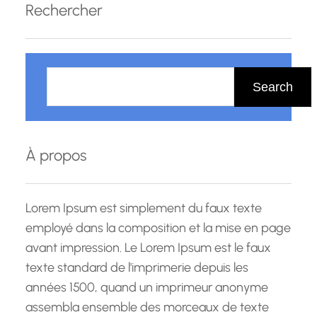
Rechercher
R
e
Search
c
h
e
À propos
r
c
h
Lorem Ipsum est simplement du faux texte
e
employé dans la composition et la mise en page
avant impression. Le Lorem Ipsum est le faux
texte standard de l'imprimerie depuis les
années 1500, quand un imprimeur anonyme
assembla ensemble des morceaux de texte