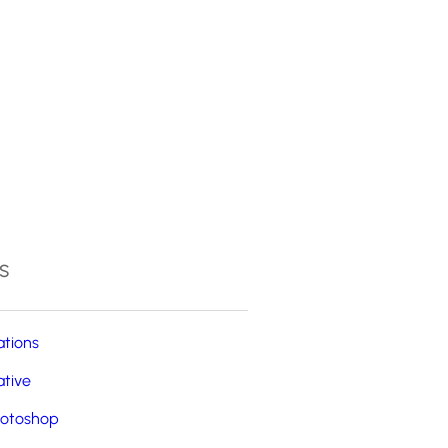
4
s
ations
ative
otoshop