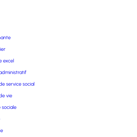
nante
ier
 excel
administratif
de service social
de vie
 sociale
e
le