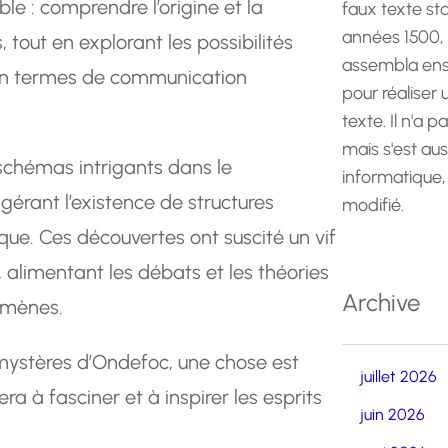
le : comprendre l’origine et la
faux texte st
années 1500,
tout en explorant les possibilités
assembla ens
ir en termes de communication
pour réaliser
texte. Il n'a p
mais s'est au
schémas intrigants dans le
informatique,
rant l’existence de structures
modifié.
ue. Ces découvertes ont suscité un vif
 alimentant les débats et les théories
Archive
omènes.
 mystères d’Ondefoc, une chose est
juillet 2026
a à fasciner et à inspirer les esprits
juin 2026