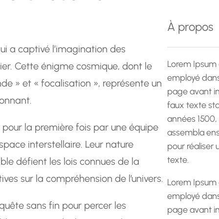
e
r
À propos
c
h
 a captivé l’imagination des
e
Lorem Ipsum 
ier. Cette énigme cosmique, dont le
employé dans 
e » et « focalisation », représente un
page avant im
onnant.
faux texte st
années 1500,
pour la première fois par une équipe
assembla ens
pace interstellaire. Leur nature
pour réaliser
texte.
le défient les lois connues de la
ives sur la compréhension de l’univers.
Lorem Ipsum 
employé dans 
quête sans fin pour percer les
page avant im