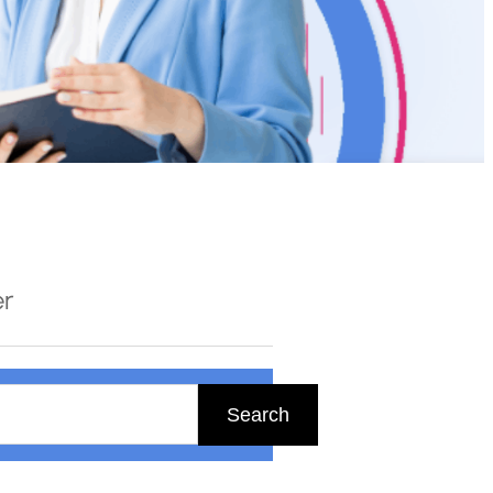
er
Search