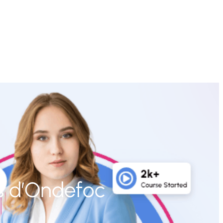
s d’Ondefoc