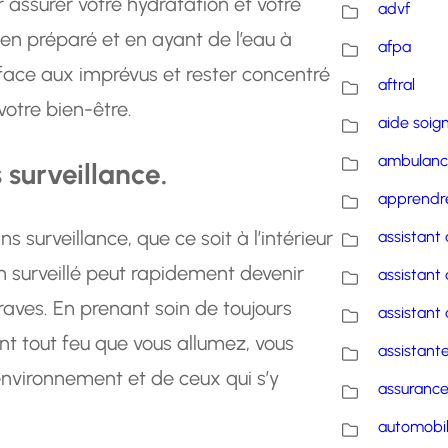
r assurer votre hydratation et votre
advf
bien préparé et en ayant de l’eau à
afpa
face aux imprévus et rester concentré
aftral
otre bien-être.
aide soig
ambulanc
 surveillance.
apprendre
ns surveillance, que ce soit à l’intérieur
assistant 
n surveillé peut rapidement devenir
assistant 
ves. En prenant soin de toujours
assistant 
ent tout feu que vous allumez, vous
assistante
environnement et de ceux qui s’y
assuranc
automobi