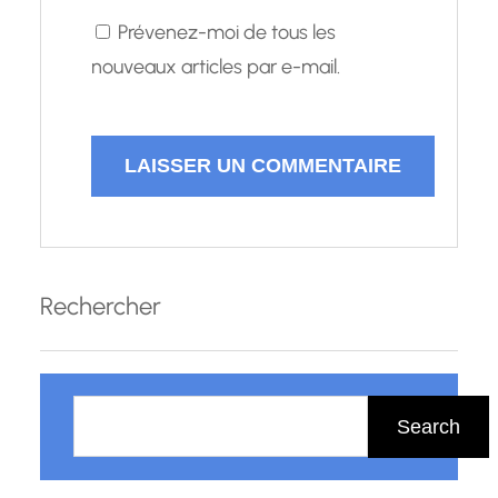
Prévenez-moi de tous les
nouveaux articles par e-mail.
Rechercher
R
e
Search
c
h