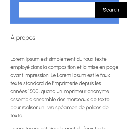
e
Search
c
h
e
À propos
r
c
h
Lorem Ipsum est simplement du faux texte
e
employé dans la composition et la mise en page
avant impression. Le Lorem Ipsum est le faux
texte standard de l'imprimerie depuis les
années 1500, quand un imprimeur anonyme
assembla ensemble des morceaux de texte
pour réaliser un livre spécimen de polices de
texte.
Lorem Ipsum est simplement du faux texte